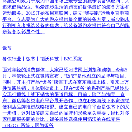
沐跑公司致力于成为中国市场上最专业的跑步装备供应商，为
追求健康品位、热爱跑步生活的跑友们提供最好的装备方案和
运动服务。2015开始布局互联网，建立“我要跑”运动垂直电商
平台。立志要为广大的跑友提供最全面的装备方案，减少跑步
行列初入者挑选装备的焦虑，给装备派跑友提供符合自己的跑
步装备以彰显个性。
饭爷
餐饮行业丨饭爷丨韬沃科技丨B2C系统
面对年轻的消费群体，大家已经习惯网上浏览和购物，今年5
月，林依轮正式在微博宣布，“饭爷”是他创立的品牌与项目。
同时，其主打产品“饭爷”辣酱正式在京东商城上线，引来上万
件辣酱热销，具体到渠道上，现在“饭爷”的系列产品已经逐步
实现打通线上线下销售的渠道目标。目前，除了与淘宝、京
东、微店等各类电商平台展开合作，也在积极与线下多家连锁
便利店品牌推进战略结盟。建立自己的电商平台是饭爷下的又
一步棋，这对饭爷建立自己的品牌和形象至关重要，经过对多
家电商服务商的对比，饭爷最终选择使用韬沃的在线零售
（B2C）系统，因为饭爷