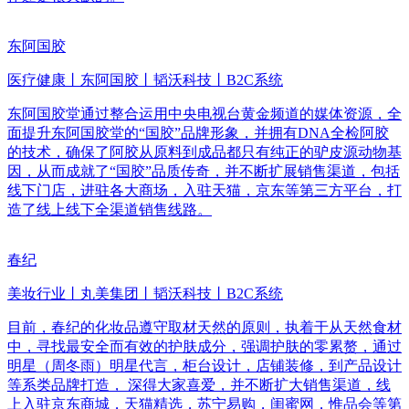
东阿国胶
医疗健康丨东阿国胶丨韬沃科技丨B2C系统
东阿国胶堂通过整合运用中央电视台黄金频道的媒体资源，全
面提升东阿国胶堂的“国胶”品牌形象，并拥有DNA全检阿胶
的技术，确保了阿胶从原料到成品都只有纯正的驴皮源动物基
因，从而成就了“国胶”品质传奇，并不断扩展销售渠道，包括
线下门店，进驻各大商场，入驻天猫，京东等第三方平台，打
造了线上线下全渠道销售线路。
春纪
美妆行业丨丸美集团丨韬沃科技丨B2C系统
目前，春纪的化妆品遵守取材天然的原则，执着于从天然食材
中，寻找最安全而有效的护肤成分，强调护肤的零累赘，通过
明星（周冬雨）明星代言，柜台设计，店铺装修，到产品设计
等系类品牌打造， 深得大家喜爱，并不断扩大销售渠道，线
上入驻京东商城，天猫精选，苏宁易购，闺蜜网，惟品会等第