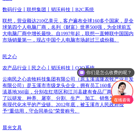
数码行业丨联想集团丨韬沃科技丨B2C系统
联想，营业额达210亿美元，客户遍布全球160多个国家，是全
球第四个人电脑厂商，名列《财富》世界500强，为全球前五
大电脑厂商中增长最快。自1997年起，联想一直蝉联中国国内
市场销量第一，现占中国个人电脑市场超过三成份额。
民之心
农产品行业丨民之心丨韬沃科技丨O2O系统
你们是怎么收费的呢？
云南民之心农牧科技集团有限公司（原玉溪滇隆农牧产业开发
有限公司）是玉溪市市级龙头企业，拥有员工160多人，种养
滇基地360亩，分别在红塔区和江川县建有食品厂两个，形成
了以研发、种养、屠宰、分割、生产、加工、销售为一体的具
有现代化水平的产业链。2012年底，被玉溪市人民政府授
予“重信用，守合同单位”荣誉称号。
晨光文具