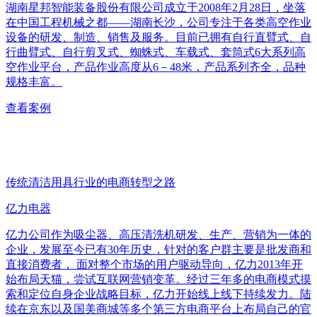
湖南星邦智能装备股份有限公司成立于2008年2月28日，坐落
在中国工程机械之都——湖南长沙，公司专注于各类高空作业
设备的研发、制造、销售及服务。目前已拥有自行直臂式、自
行曲臂式、自行剪叉式、蜘蛛式、车载式、套筒式6大系列高
空作业平台，产品作业高度从6－48米，产品系列齐全，品种
规格丰富。
查看案例
传统清洁用具行业的电商转型之路
亿力电器
亿力公司作为吸尘器、高压清洗机研发、生产、营销为一体的
企业，发展至今已有30年历史，针对的客户群主要是批发商和
直接消费者， 面对整个市场的用户驱动导向，亿力2013年开
始布局天猫，尝试互联网营销变革。经过三年多的电商模式摸
索和定位自身企业战略目标，亿力开始线上线下持续发力。陆
续在京东以及国美商城等多个第三方电商平台上布局自己的官