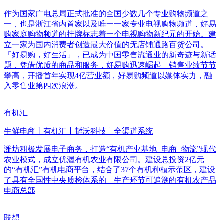
作为国家广电总局正式批准的全国少数几个专业购物频道之
一，也是浙江省内首家以及唯一一家专业电视购物频道，好易
购家庭购物频道的挂牌标志着一个电视购物新纪元的开始。建
立一家为国内消费者创造最大价值的无店铺通路百货公司。
「好易购，好生活」，已成为中国零售流通业的新奇迹与新话
题，凭借优质的商品和服务，好易购迅速崛起，销售业绩节节
攀高，开播首年实现4亿营业额，好易购频道以媒体实力，融
入零售业第四次浪潮。
有机汇
生鲜电商丨有机汇丨韬沃科技丨全渠道系统
潍坊积极发展电子商务，打造“有机产业基地+电商+物流”现代
农业模式，成立优渥有机农业有限公司。建设总投资2亿元
的“有机汇”有机电商平台，结合了37个有机种植示范区，建设
了具有全国性中央质检体系的，生产环节可追溯的有机农产品
电商总部
联想