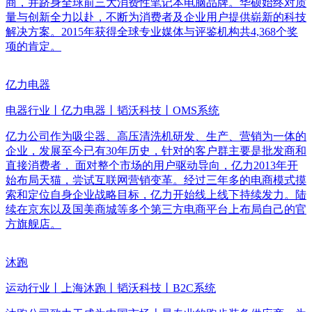
商，并跻身全球前三大消费性笔记本电脑品牌。华硕始终对质
量与创新全力以赴，不断为消费者及企业用户提供崭新的科技
解决方案。2015年获得全球专业媒体与评鉴机构共4,368个奖
项的肯定。
亿力电器
电器行业丨亿力电器丨韬沃科技丨OMS系统
亿力公司作为吸尘器、高压清洗机研发、生产、营销为一体的
企业，发展至今已有30年历史，针对的客户群主要是批发商和
直接消费者， 面对整个市场的用户驱动导向，亿力2013年开
始布局天猫，尝试互联网营销变革。经过三年多的电商模式摸
索和定位自身企业战略目标，亿力开始线上线下持续发力。陆
续在京东以及国美商城等多个第三方电商平台上布局自己的官
方旗舰店。
沐跑
运动行业丨上海沐跑丨韬沃科技丨B2C系统