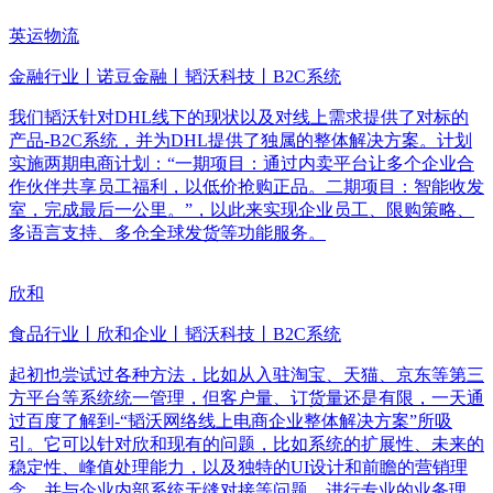
英运物流
金融行业丨诺豆金融丨韬沃科技丨B2C系统
我们韬沃针对DHL线下的现状以及对线上需求提供了对标的
产品-B2C系统，并为DHL提供了独属的整体解决方案。计划
实施两期电商计划：“一期项目：通过内卖平台让多个企业合
作伙伴共享员工福利，以低价抢购正品。二期项目：智能收发
室，完成最后一公里。”，以此来实现企业员工、限购策略、
多语言支持、多仓全球发货等功能服务。
欣和
食品行业丨欣和企业丨韬沃科技丨B2C系统
起初也尝试过各种方法，比如从入驻淘宝、天猫、京东等第三
方平台等系统统一管理，但客户量、订货量还是有限，一天通
过百度了解到-“韬沃网络线上电商企业整体解决方案”所吸
引。它可以针对欣和现有的问题，比如系统的扩展性、未来的
稳定性、峰值处理能力，以及独特的UI设计和前瞻的营销理
念，并与企业内部系统无缝对接等问题，进行专业的业务理