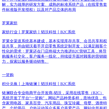
解，实力雄厚的研发方案、成熟的标准系统产品（在线零售套
件标准版开发授权）以及对产品立体的布局
罗莱家纺
家纺行业丨罗莱家纺丨韬沃科技丨B2C系统
罗莱全渠道系统基本建成，基本实现库存共享、会员共享和权
益共享，并由韬沃着手开启零售系统定制开发，以满足顾客个
性化的需求；罗莱还在门店终端大力推进B2C营销工具，将导
购服务社交化，客户服务一线化，持续提升面对顾客的营销能
力，探索以服务驱动销售。
一篮购
积分兑换丨上海铱澜丨韬沃科技丨B2C系统
铱澜联合专业电商平台开发商-韬沃，采用在线零售（B2C）
系统开发了平台“一篮购”，网站产品种类多样，质地优良，包
含家用电器、家具百货、汽车用品、珠宝珍藏、母婴、酒类特
产、个护用品、户外运动等众多客户喜爱产品。网站中所有积