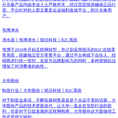
分兑换产品均由专业人士严格把关，经过层层筛选确保正品行
货。平台针对的人群主要是企业福利发放平台，积分兑换用
户。
韦博净水
净水器丨韦博净水丨韬沃科技丨B2C系统
韦博于2016年开始互联网转型，并计划采用韬沃的B2C在线零
售系统，搭建独立官方零售平台，通过平台将线下合伙人、经
销商进行统一管控，在提升品牌影响力的同时，多种营销玩法
增加了对消费者的粘性。
大华股份
制造行业丨大华股份丨韬沃科技丨B2C系统
对于制造业来说，不断拓展销售渠道是个永远不变的话题，大
华股份产品的技术更新迭代，让大华一直走在安防行业的前
列，但是对于日益发展的互联网电商，大华股份这方面做得工
作还是很欠缺的。