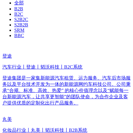
全部
B2B
B2C
S2B2C
S2B2B
SRM
BBC
登途
汽车行业丨登途丨韬沃科技丨B2C系统
登途集团是一家集新能源汽车租赁、运力服务、汽车后市场服
务以及平台技术开发为一体的新能源网约车科技公司。公司秉
承“合规、标准、高效、热爱” 的核心价值理念以及“赋能每一
台新能源汽车，让共享更智能”的团队使命，为合作企业及客
户提供优质的定制化出行产品服务。
丸美
化妆品行业丨丸美丨韬沃科技丨B2B系统