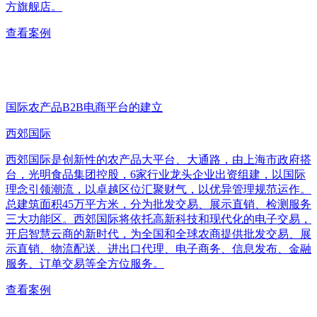
方旗舰店。
查看案例
国际农产品B2B电商平台的建立
西郊国际
西郊国际是创新性的农产品大平台、大通路，由上海市政府搭
台，光明食品集团控股，6家行业龙头企业出资组建，以国际
理念引领潮流，以卓越区位汇聚财气，以优异管理规范运作。
总建筑面积45万平方米，分为批发交易、展示直销、检测服务
三大功能区。西郊国际将依托高新科技和现代化的电子交易，
开启智慧云商的新时代，为全国和全球农商提供批发交易、展
示直销、物流配送、进出口代理、电子商务、信息发布、金融
服务、订单交易等全方位服务。
查看案例