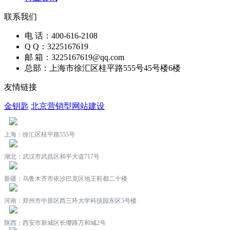
联系我们
电 话：400-616-2108
Q Q：3225167619
邮 箱：3225167619@qq.com
总部：上海市徐汇区桂平路555号45号楼6楼
友情链接
金钥匙
北京营销型网站建设
上海：徐汇区桂平路555号
湖北：武汉市武昌区和平大道717号
新疆：乌鲁木齐市依沙巴克区地王鞋都二十楼
河南：郑州市中原区西三环大学科技园东区5号楼
陕西：西安市新城区长缨路万和城2号