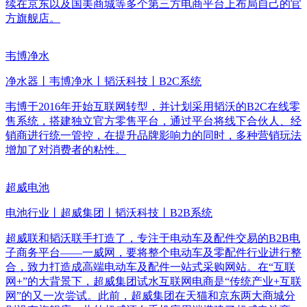
续在京东以及国美商城等多个第三方电商平台上布局自己的官
方旗舰店。
韦博净水
净水器丨韦博净水丨韬沃科技丨B2C系统
韦博于2016年开始互联网转型，并计划采用韬沃的B2C在线零
售系统，搭建独立官方零售平台，通过平台将线下合伙人、经
销商进行统一管控，在提升品牌影响力的同时，多种营销玩法
增加了对消费者的粘性。
超威电池
电池行业丨超威集团丨韬沃科技丨B2B系统
超威联和韬沃联手打造了，专注于电动车及配件交易的B2B电
子商务平台——一威网，要将整个电动车及零配件行业进行整
合，致力打造成高端电动车及配件一站式采购网站。在“互联
网+”的大背景下，超威集团试水互联网电商是“传统产业+互联
网”的又一次尝试。此前，超威集团在天猫和京东两大商城分