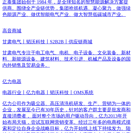
正泰集团始创于 1984 年，是全球知名的智慧能源解决方案提
供商。围绕全产业链优势，集团抢抓机遇、凝心聚力，做强绿
色能源产业、做优智能电气产业、做大智慧低碳城市产业。
高音商城
甘肃电气丨韬沃科技丨S2B2B丨供应链商城
甘肃电气专注于电工电气、电机、电子设备、文化装备、新材
料、新能源设备、建筑材料、技术引进、机械产品及设备的国
内外销售及贸易业务。
亿力电器
电器行业丨亿力电器丨韬沃科技丨OMS系统
亿力公司作为吸尘器、高压清洗机研发、生产、营销为一体的
企业，发展至今已有30年历史，针对的客户群主要是批发商和
直接消费者， 面对整个市场的用户驱动导向，亿力2013年开
始布局天猫，尝试互联网营销变革。经过三年多的电商模式摸
索和定位自身企业战略目标，亿力开始线上线下持续发力。陆