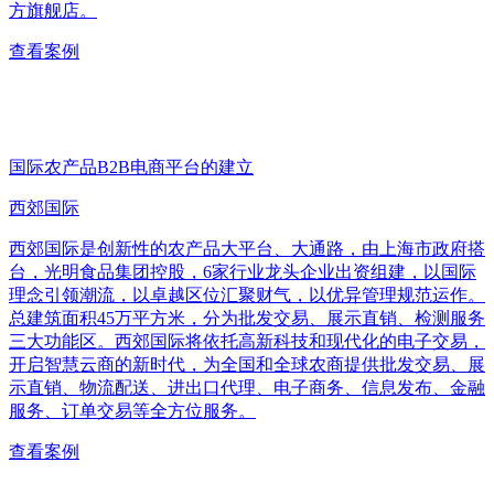
方旗舰店。
查看案例
国际农产品B2B电商平台的建立
西郊国际
西郊国际是创新性的农产品大平台、大通路，由上海市政府搭
台，光明食品集团控股，6家行业龙头企业出资组建，以国际
理念引领潮流，以卓越区位汇聚财气，以优异管理规范运作。
总建筑面积45万平方米，分为批发交易、展示直销、检测服务
三大功能区。西郊国际将依托高新科技和现代化的电子交易，
开启智慧云商的新时代，为全国和全球农商提供批发交易、展
示直销、物流配送、进出口代理、电子商务、信息发布、金融
服务、订单交易等全方位服务。
查看案例