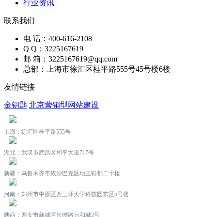
行业资讯
联系我们
电 话：400-616-2108
Q Q：3225167619
邮 箱：3225167619@qq.com
总部：上海市徐汇区桂平路555号45号楼6楼
友情链接
金钥匙
北京营销型网站建设
上海：徐汇区桂平路555号
湖北：武汉市武昌区和平大道717号
新疆：乌鲁木齐市依沙巴克区地王鞋都二十楼
河南：郑州市中原区西三环大学科技园东区5号楼
陕西：西安市新城区长缨路万和城2号