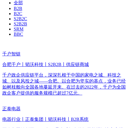
全部
B2B
B2C
S2B2C
S2B2B
SRM
BBC
千户智链
合肥千户丨韬沃科技丨S2B2B丨供应链商城
千户政企供应链平台，深深扎根于中国的家电之城、科技之
城、以及风投之城——合肥。以合肥为坚实的基点，业务已经
如树枝般向全国各地蔓延开来。在过去的2022年，千户为全国
政企客户提供的服务规模已超过7亿元。
正泰电器
电器行业丨正泰集团丨韬沃科技丨B2B系统