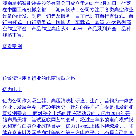
湖南星邦智能装备股份有限公司成立于2008年2月28日，坐落
在中国工程机械之都——湖南长沙，公司专注于各类高空作业
设备的研发、制造、销售及服务。目前已拥有自行直臂式、自
行曲臂式、自行剪叉式、蜘蛛式、车载式、套筒式6大系列高
空作业平台，产品作业高度从6－48米，产品系列齐全，品种
规格丰富。
查看案例
传统清洁用具行业的电商转型之路
亿力电器
亿力公司作为吸尘器、高压清洗机研发、生产、营销为一体的
企业，发展至今已有30年历史，针对的客户群主要是批发商和
直接消费者， 面对整个市场的用户驱动导向，亿力2013年开
始布局天猫，尝试互联网营销变革。经过三年多的电商模式摸
索和定位自身企业战略目标，亿力开始线上线下持续发力。陆
续在京东以及国美商城等多个第三方电商平台上布局自己的官