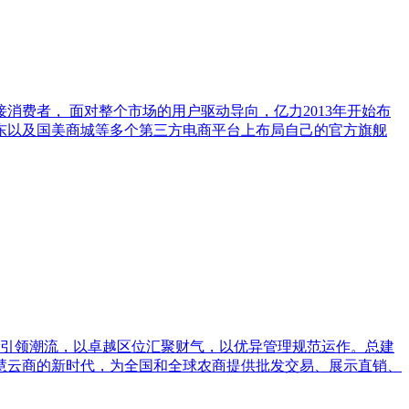
费者， 面对整个市场的用户驱动导向，亿力2013年开始布
东以及国美商城等多个第三方电商平台上布局自己的官方旗舰
念引领潮流，以卓越区位汇聚财气，以优异管理规范运作。总建
慧云商的新时代，为全国和全球农商提供批发交易、展示直销、