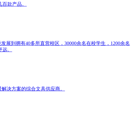
几百款产品。
到拥有40多所直营校区，30000余名在校学生，1200余名
更远。
景解决方案的综合文具供应商。