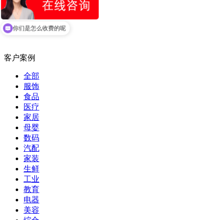
查看案例
你们是怎么收费的呢
客户案例
全部
服饰
食品
医疗
家居
母婴
数码
汽配
家装
生鲜
工业
教育
电器
美容