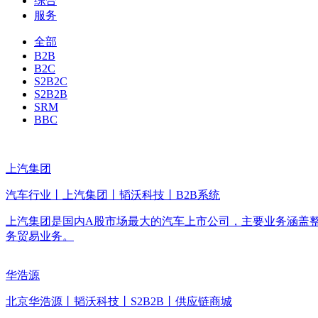
综合
服务
全部
B2B
B2C
S2B2C
S2B2B
SRM
BBC
上汽集团
汽车行业丨上汽集团丨韬沃科技丨B2B系统
上汽集团是国内A股市场最大的汽车上市公司，主要业务涵盖整
务贸易业务。
华浩源
北京华浩源丨韬沃科技丨S2B2B丨供应链商城