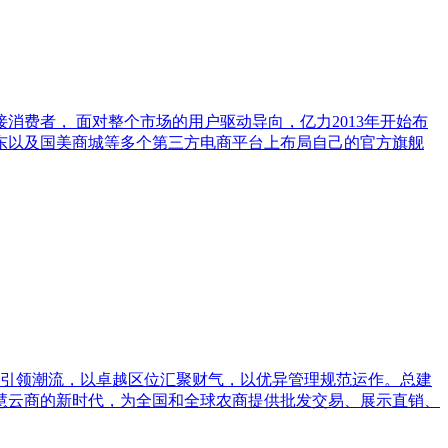
费者， 面对整个市场的用户驱动导向，亿力2013年开始布
东以及国美商城等多个第三方电商平台上布局自己的官方旗舰
念引领潮流，以卓越区位汇聚财气，以优异管理规范运作。总建
慧云商的新时代，为全国和全球农商提供批发交易、展示直销、