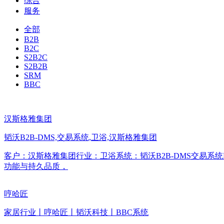
综合
服务
全部
B2B
B2C
S2B2C
S2B2B
SRM
BBC
汉斯格雅集团
韬沃B2B-DMS,交易系统,卫浴,汉斯格雅集团
客户：汉斯格雅集团行业：卫浴系统：韬沃B2B-DMS交易系统
功能与持久品质，
哼哈匠
家居行业丨哼哈匠丨韬沃科技丨BBC系统