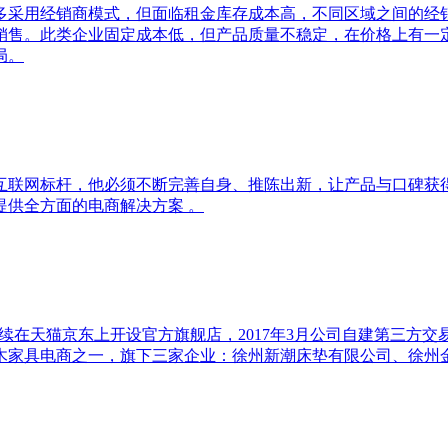
多采用经销商模式，但面临租金库存成本高，不同区域之间的经销
销售。此类企业固定成本低，但产品质量不稳定，在价格上有一
局。
互联网标杆，他必须不断完善自身、推陈出新，让产品与口碑获
供全方面的电商解决方案 。
，陆续在天猫京东上开设官方旗舰店，2017年3月公司自建第三
木家具电商之一，旗下三家企业：徐州新潮床垫有限公司、徐州