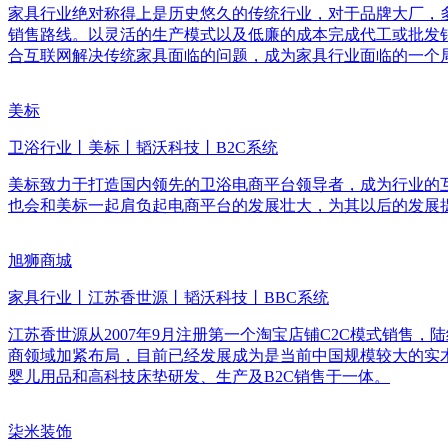
家具行业绝对称得上是历史悠久的传统行业，对于品牌大厂，
销售路线。以灵活的生产模式以及低廉的成本完成代工或批发
合互联网解决传统家具面临的问题，成为家具行业面临的一个
美标
卫浴行业丨美标丨韬沃科技丨B2C系统
美标致力于打造国内领先的卫浴电商平台领导者，成为行业的
也会和美标一起肩负起电商平台的发展壮大，为其以后的发展提
旭狮商城
家具行业丨江苏香世源丨韬沃科技丨BBC系统
江苏香世源从2007年9月注册第一个淘宝店铺C2C模式销售
商领域加紧布局，目前已经发展成为是当前中国规模较大的实
婴儿用品和高科技床垫研发、生产及B2C销售于一体。
柒米装饰