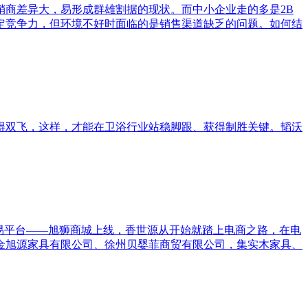
商差异大，易形成群雄割据的现状。而中小企业走的多是2B
定竞争力，但环境不好时面临的是销售渠道缺乏的问题。如何结
得双飞，这样，才能在卫浴行业站稳脚跟、获得制胜关键。韬沃
方交易平台——旭狮商城上线，香世源从开始就踏上电商之路，在电
金旭源家具有限公司、徐州贝婴菲商贸有限公司，集实木家具、