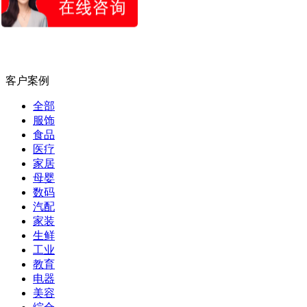
查看案例
客户案例
全部
服饰
食品
医疗
家居
母婴
数码
汽配
家装
生鲜
工业
教育
电器
美容