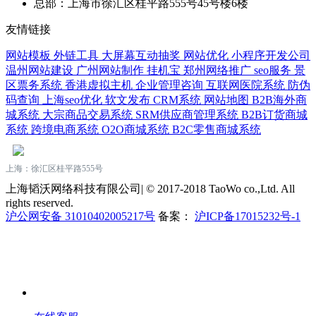
总部：上海市徐汇区桂平路555号45号楼6楼
友情链接
网站模板
外链工具
大屏幕互动抽奖
网站优化
小程序开发公司
温州网站建设
广州网站制作
挂机宝
郑州网络推广
seo服务
景
区票务系统
香港虚拟主机
企业管理咨询
互联网医院系统
防伪
码查询
上海seo优化
软文发布
CRM系统
网站地图
B2B海外商
城系统
大宗商品交易系统
SRM供应商管理系统
B2B订货商城
系统
跨境电商系统
O2O商城系统
B2C零售商城系统
上海：徐汇区桂平路555号
上海韬沃网络科技有限公司| © 2017-2018 TaoWo co.,Ltd. All
rights reserved.
沪公网安备 31010402005217号
备案：
沪ICP备17015232号-1