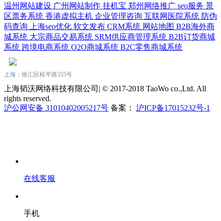
温州网站建设
广州网站制作
挂机宝
郑州网络推广
seo服务
景
区票务系统
香港虚拟主机
企业管理咨询
互联网医院系统
防伪
码查询
上海seo优化
软文发布
CRM系统
网站地图
B2B海外商
城系统
大宗商品交易系统
SRM供应商管理系统
B2B订货商城
系统
跨境电商系统
O2O商城系统
B2C零售商城系统
上海：徐汇区桂平路555号
上海韬沃网络科技有限公司| © 2017-2018 TaoWo co.,Ltd. All
rights reserved.
沪公网安备 31010402005217号
备案：
沪ICP备17015232号-1
在线客服
手机