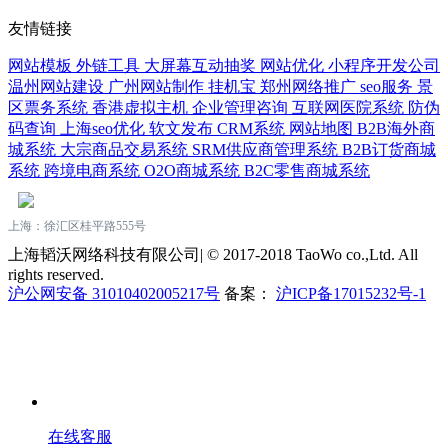
友情链接
网站模板
外链工具
大屏幕互动抽奖
网站优化
小程序开发公司
温州网站建设
广州网站制作
挂机宝
郑州网络推广
seo服务
景
区票务系统
香港虚拟主机
企业管理咨询
互联网医院系统
防伪
码查询
上海seo优化
软文发布
CRM系统
网站地图
B2B海外商
城系统
大宗商品交易系统
SRM供应商管理系统
B2B订货商城
系统
跨境电商系统
O2O商城系统
B2C零售商城系统
上海：徐汇区桂平路555号
上海韬沃网络科技有限公司| © 2017-2018 TaoWo co.,Ltd. All
rights reserved.
沪公网安备 31010402005217号
备案：
沪ICP备17015232号-1
在线客服