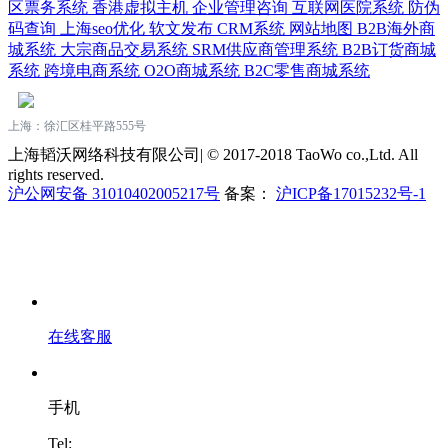
区票务系统
香港虚拟主机
企业管理咨询
互联网医院系统
防伪
码查询
上海seo优化
软文发布
CRM系统
网站地图
B2B海外商
城系统
大宗商品交易系统
SRM供应商管理系统
B2B订货商城
系统
跨境电商系统
O2O商城系统
B2C零售商城系统
上海：徐汇区桂平路555号
上海韬沃网络科技有限公司| © 2017-2018 TaoWo co.,Ltd. All
rights reserved.
沪公网安备 31010402005217号
备案：
沪ICP备17015232号-1
在线客服
手机
Tel: