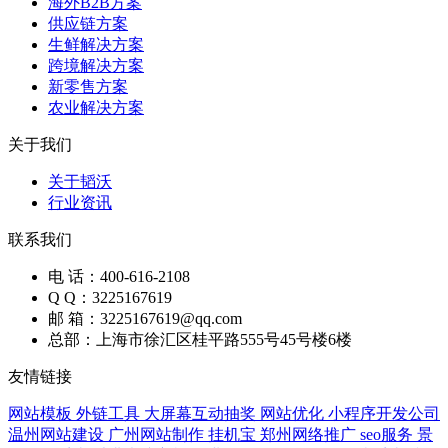
海外B2B方案
供应链方案
生鲜解决方案
跨境解决方案
新零售方案
农业解决方案
关于我们
关于韬沃
行业资讯
联系我们
电 话：400-616-2108
Q Q：3225167619
邮 箱：3225167619@qq.com
总部：上海市徐汇区桂平路555号45号楼6楼
友情链接
网站模板
外链工具
大屏幕互动抽奖
网站优化
小程序开发公司
温州网站建设
广州网站制作
挂机宝
郑州网络推广
seo服务
景