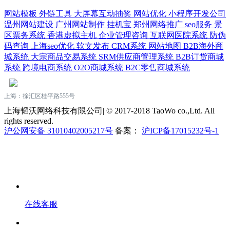
网站模板
外链工具
大屏幕互动抽奖
网站优化
小程序开发公司
温州网站建设
广州网站制作
挂机宝
郑州网络推广
seo服务
景
区票务系统
香港虚拟主机
企业管理咨询
互联网医院系统
防伪
码查询
上海seo优化
软文发布
CRM系统
网站地图
B2B海外商
城系统
大宗商品交易系统
SRM供应商管理系统
B2B订货商城
系统
跨境电商系统
O2O商城系统
B2C零售商城系统
上海：徐汇区桂平路555号
上海韬沃网络科技有限公司| © 2017-2018 TaoWo co.,Ltd. All
rights reserved.
沪公网安备 31010402005217号
备案：
沪ICP备17015232号-1
在线客服