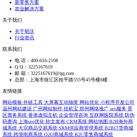
新零售方案
农业解决方案
关于我们
关于韬沃
行业资讯
联系我们
电 话：400-616-2108
Q Q：3225167619
邮 箱：3225167619@qq.com
总部：上海市徐汇区桂平路555号45号楼6楼
友情链接
网站模板
外链工具
大屏幕互动抽奖
网站优化
小程序开发公司
温州网站建设
广州网站制作
挂机宝
郑州网络推广
seo服务
景
区票务系统
香港虚拟主机
企业管理咨询
互联网医院系统
防伪
码查询
上海seo优化
软文发布
CRM系统
网站地图
B2B海外商
城系统
大宗商品交易系统
SRM供应商管理系统
B2B订货商城
系统
跨境电商系统
O2O商城系统
B2C零售商城系统