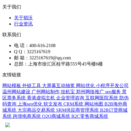
关于我们
关于韬沃
行业资讯
联系我们
电 话：400-616-2108
Q Q：3225167619
邮 箱：3225167619@qq.com
总部：上海市徐汇区桂平路555号45号楼6楼
友情链接
网站模板
外链工具
大屏幕互动抽奖
网站优化
小程序开发公司
温州网站建设
广州网站制作
挂机宝
郑州网络推广
seo服务
景
区票务系统
香港虚拟主机
企业管理咨询
互联网医院系统
防伪
码查询
上海seo优化
软文发布
CRM系统
网站地图
B2B海外商
城系统
大宗商品交易系统
SRM供应商管理系统
B2B订货商城
系统
跨境电商系统
O2O商城系统
B2C零售商城系统