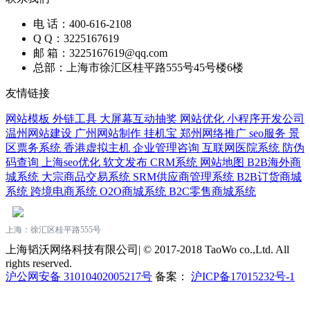
电 话：400-616-2108
Q Q：3225167619
邮 箱：3225167619@qq.com
总部：上海市徐汇区桂平路555号45号楼6楼
友情链接
网站模板
外链工具
大屏幕互动抽奖
网站优化
小程序开发公司
温州网站建设
广州网站制作
挂机宝
郑州网络推广
seo服务
景
区票务系统
香港虚拟主机
企业管理咨询
互联网医院系统
防伪
码查询
上海seo优化
软文发布
CRM系统
网站地图
B2B海外商
城系统
大宗商品交易系统
SRM供应商管理系统
B2B订货商城
系统
跨境电商系统
O2O商城系统
B2C零售商城系统
上海：徐汇区桂平路555号
上海韬沃网络科技有限公司| © 2017-2018 TaoWo co.,Ltd. All
rights reserved.
沪公网安备 31010402005217号
备案：
沪ICP备17015232号-1