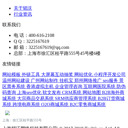
关于韬沃
行业资讯
联系我们
电 话：400-616-2108
Q Q：3225167619
邮 箱：3225167619@qq.com
总部：上海市徐汇区桂平路555号45号楼6楼
友情链接
网站模板
外链工具
大屏幕互动抽奖
网站优化
小程序开发公司
温州网站建设
广州网站制作
挂机宝
郑州网络推广
seo服务
景
区票务系统
香港虚拟主机
企业管理咨询
互联网医院系统
防伪
码查询
上海seo优化
软文发布
CRM系统
网站地图
B2B海外商
城系统
大宗商品交易系统
SRM供应商管理系统
B2B订货商城
系统
跨境电商系统
O2O商城系统
B2C零售商城系统
上海：徐汇区桂平路555号