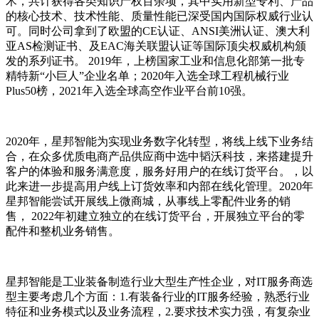
术，共计获得各类知识产权百余项，其中实用新型专利、产品
的核心技术、技术性能、质量性能已深受国内国际权威行业认
可。同时公司拿到了欧盟的CE认证、ANSI美洲认证、澳大利
亚AS检测证书、及EAC海关联盟认证等国际顶尖权威机构颁
发的系列证书。 2019年，上榜国家工业和信息化部第一批专
精特新“小巨人”企业名单；2020年入选全球工程机械行业
Plus50榜，2021年入选全球高空作业平台前10强。
2020年，星邦智能为实现业务数字化转型，将线上线下业务结
合，在众多优质电商产品供应商中选中韬沃科技，来搭建提升
客户的体验和服务满意度，服务好用户的在线订货平台。，以
此来进一步提高用户线上订货效率和内部在线化管理。2020年
星邦智能尝试开展线上微商城，从事线上零配件业务的销
售， 2022年初建立独立的在线订货平台，开展独立平台的零
配件和整机业务销售。
星邦智能是工业装备制造行业大型生产性企业，对IT服务商选
型主要考虑几个方面：1.有装备行业的IT服务经验，熟悉行业
特征和业务模式以及业务流程，2.要求技术实力强，有复杂业