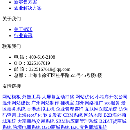
新零售方案
农业解决方案
关于我们
关于韬沃
行业资讯
联系我们
电 话：400-616-2108
Q Q：3225167619
邮 箱：3225167619@qq.com
总部：上海市徐汇区桂平路555号45号楼6楼
友情链接
网站模板
外链工具
大屏幕互动抽奖
网站优化
小程序开发公司
温州网站建设
广州网站制作
挂机宝
郑州网络推广
seo服务
景
区票务系统
香港虚拟主机
企业管理咨询
互联网医院系统
防伪
码查询
上海seo优化
软文发布
CRM系统
网站地图
B2B海外商
城系统
大宗商品交易系统
SRM供应商管理系统
B2B订货商城
系统
跨境电商系统
O2O商城系统
B2C零售商城系统