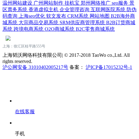
温州网站建设
广州网站制作
挂机宝
郑州网络推广
seo服务
景
区票务系统
香港虚拟主机
企业管理咨询
互联网医院系统
防伪
码查询
上海seo优化
软文发布
CRM系统
网站地图
B2B海外商
城系统
大宗商品交易系统
SRM供应商管理系统
B2B订货商城
系统
跨境电商系统
O2O商城系统
B2C零售商城系统
上海：徐汇区桂平路555号
上海韬沃网络科技有限公司| © 2017-2018 TaoWo co.,Ltd. All
rights reserved.
沪公网安备 31010402005217号
备案：
沪ICP备17015232号-1
在线客服
手机