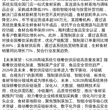
系统实现全国门店一站式食材采购，直连源头生鲜基地与调味
品企业，采购成本降低19%，借助智能冷链与按需补货功能，
解决门店食材新鲜度与补货不及时的问题，食材损耗率从10%
降至2.8%，年节省运营成本超500万元。某团餐机构，通过该
系统批量集采生鲜食材与半成品，依托平台合规溯源与品质管
控功能，食材合格率保持100%，顺利通过食品安全认证，服
务客户数量同比增长40%。此外，某预制菜企业，通过该系统
对接全国餐饮采购需求，优化产能配置，预制菜订单量同比增
长88%；某食材供应商，通过该系统拓宽销售渠道，生鲜食材
销量同比增长75%，契合行业发展趋势。
【未来展望：S2B2B商城系统引领餐饮供应链高质量发展】随
着餐饮连锁化加速、预制菜产业扩容、食品安全管控趋严，
2026年及未来，餐饮供应链行业将进入“数字驱动、冷链赋
能、合规先行”的新周期，预制菜供应链、智能冷链、标准化
食材等细分领域将成为增长核心。未来，S2B2B商城系统将持
续深耕餐饮供应链场景，深化AI、大数据、物联网技术应
用，优化供需匹配、冷链履约、品质管控模型，推出“食材采
购预判”功能，助力餐饮企业精准规划采购量；强化与行业龙
头企业、食材基地联动，聚焦预制菜加工、智能冷链等核心技
术突破，推动餐饮供应链标准化、数字化升级；升级食品安全