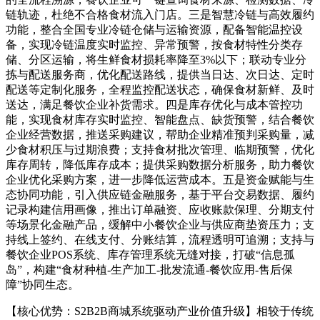
链轨迹，杜绝不合格食材流入门店。三是智慧冷链与高效履约
功能，整合全国专业冷链仓储与运输资源，配备智能温控设
备，实现冷链温度实时监控、异常预警，按食材特性分类存
储、分区运输，将生鲜食材损耗率降至3%以下；联动专业分
拣与配送服务商，优化配送路线，提供当日达、次日达、定时
配送等定制化服务，全程监控配送状态，确保食材新鲜、及时
送达，满足餐饮企业补货需求。四是库存优化与成本管控功
能，实现食材库存实时监控、智能盘点、缺货预警，结合餐饮
企业经营数据，推送采购建议，帮助企业精准预判采购量，减
少食材积压与过期浪费；支持食材批次管理、临期预警，优化
库存周转，降低库存成本；提供采购数据分析服务，助力餐饮
企业优化采购方案，进一步降低运营成本。五是资金赋能与生
态协同功能，引入供应链金融服务，基于平台交易数据、履约
记录构建信用画像，推出订单融资、应收账款保理、分期支付
等场景化金融产品，缓解中小餐饮企业与供应商垫资压力；支
持线上签约、在线支付、分账结算，流程透明可追溯；支持与
餐饮企业POS系统、库存管理系统无缝对接，打破“信息孤
岛”，构建“食材种植-生产加工-批发流通-餐饮应用-售后保
障”协同生态。
【核心优势：S2B2B商城系统驱动产业价值升级】相较于传统