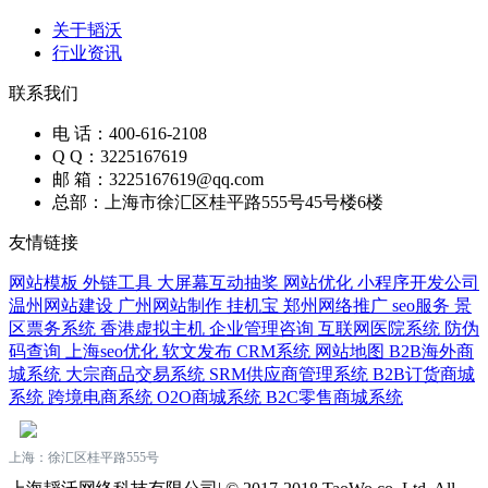
关于韬沃
行业资讯
联系我们
电 话：400-616-2108
Q Q：3225167619
邮 箱：3225167619@qq.com
总部：上海市徐汇区桂平路555号45号楼6楼
友情链接
网站模板
外链工具
大屏幕互动抽奖
网站优化
小程序开发公司
温州网站建设
广州网站制作
挂机宝
郑州网络推广
seo服务
景
区票务系统
香港虚拟主机
企业管理咨询
互联网医院系统
防伪
码查询
上海seo优化
软文发布
CRM系统
网站地图
B2B海外商
城系统
大宗商品交易系统
SRM供应商管理系统
B2B订货商城
系统
跨境电商系统
O2O商城系统
B2C零售商城系统
上海：徐汇区桂平路555号