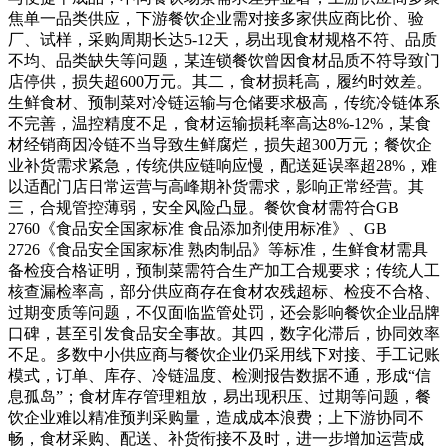
焦单一品类供应，下游餐饮企业需对接多家供应商比价、验
厂、试样，采购周期长达5-12天，易出现食材规格不符、品质
不均、品类缺失等问题，某连锁餐饮曾因食材品质不符导致门
店停供，损失超600万元。其二，食材损耗高，履约时效差。
生鲜食材、预制菜对冷链运输与仓储要求极高，传统冷链体系
不完善，温控精度不足，食材运输损耗率高达8%-12%，某食
材经销商因冷链不当导致生鲜腐烂，损失超300万元；餐饮企
业补货需求紧急，传统供应链响应慢，配送延误率超28%，难
以适配门店日常运营与高峰期补货需求，影响正常经营。其
三，合规管控薄弱，安全风险凸显。餐饮食材需符合GB
2760《食品安全国家标准 食品添加剂使用标准》、GB
2726《食品安全国家标准 熟肉制品》等标准，生鲜食材需具
备检疫合格证明，预制菜需符合生产加工合规要求；传统人工
核查漏检率高，部分供应商存在食材农残超标、检疫不合格、
过期变质等问题，不仅面临监管处罚，还会影响餐饮企业品牌
口碑，甚至引发食品安全事故。其四，数字化滞后，协同效率
不足。多数中小供应商与餐饮企业仍采用线下对接、手工记账
模式，订单、库存、冷链温度、检测报告数据不通，形成“信
息孤岛”；食材库存管理粗放，易出现积压、过期等问题，餐
饮企业难以精准预判采购量，造成成本浪费；上下游协同不
畅，食材采购、配送、补货衔接不及时，进一步增加运营成