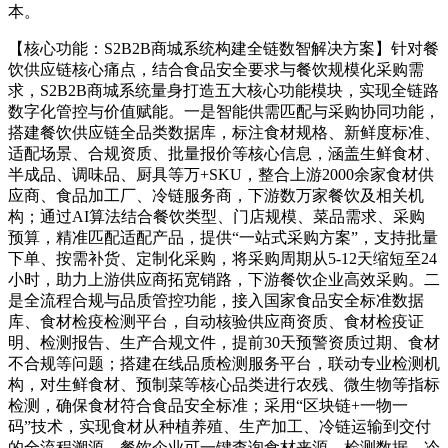
本。
【核心功能：S2B2B商城系统构建全链数智解决方案】针对餐
饮供应链核心痛点，结合食品安全要求与餐饮规模化采购需
求，S2B2B商城系统量身打造五大核心功能模块，实现全链路
数字化管控与价值赋能。一是智能供需匹配与采购协同功能，
搭建餐饮供应链全品类数据库，标注食材规格、新鲜度标准、
适配场景、合规资质、批量报价等核心信息，涵盖生鲜食材、
半成品、调味品、厨具等万+SKU，整合上游2000余家食材供
应商、食品加工厂、冷链服务商，下游数万家餐饮及相关机
构；通过AI算法结合餐饮类型、门店规模、菜品需求、采购
预算，精准匹配适配产品，提供“一站式采购方案”，支持批量
下单、按需补货、定制化采购，将采购周期从5-12天缩短至24
小时，助力上游供应商拓宽销路，下游餐饮企业高效采购。二
是全流程合规与品质管控功能，接入国家食品安全标准数据
库、食材检疫检测平台，自动核验供应商资质、食材检疫证
明、检测报告、生产合规文件，提前30天预警资质过期、食材
不合规等问题；搭建在线品质检测服务平台，联动专业检测机
构，对生鲜食材、预制菜等核心品类进行农残、微生物等指标
检测，确保食材符合食品安全标准；采用“区块链+一物一
码”技术，实现食材从种植养殖、生产加工、冷链运输到交付
的全流程溯源，餐饮企业可一键查询食材来源、检测数据、冷