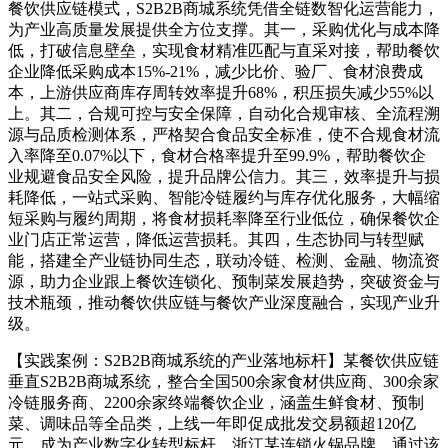
餐饮供应链模式，S2B2B商城系统凭借全链数智化运营能力，
为产业高质量发展提供全方位支撑。其一，采购优化与成本降
低，打破信息壁垒，实现食材精准匹配与直采对接，帮助餐饮
企业降低采购成本15%-21%，减少比价、验厂、食材浪费成
本，上游供应商库存周转效率提升68%，积压损失减少55%以
上。其二，合规可控与安全保障，自动化合规审核、全流程溯
源与品质检测体系，严格契合食品安全标准，使不合规食材流
入率降至0.07%以下，食材合格率提升至99.9%，帮助餐饮企
业规避食品安全风险，提升品牌公信力。其三，效率提升与损
耗降低，一站式采购、智能冷链履约与库存优化服务，大幅缩
短采购与履约周期，将食材损耗率降至行业低位，确保餐饮企
业门店正常运营，降低运营损耗。其四，生态协同与转型赋
能，搭建全产业链协同生态，联动冷链、检测、金融、物流资
源，助力企业跟上餐饮连锁化、预制菜发展趋势，突破资金与
技术瓶颈，推动餐饮供应链与餐饮产业深度融合，实现产业升
级。
【实践案例：S2B2B商城系统的产业落地标杆】某餐饮供应链
垂直S2B2B商城系统，整合全国500余家食材供应商、300余家
冷链服务商、2200余家终端餐饮企业，涵盖生鲜食材、预制
菜、调味品等全品类，上线一年即促成批发交易额超120亿
元，成为产业数字化转型标杆。浙江某连锁火锅品牌，通过该