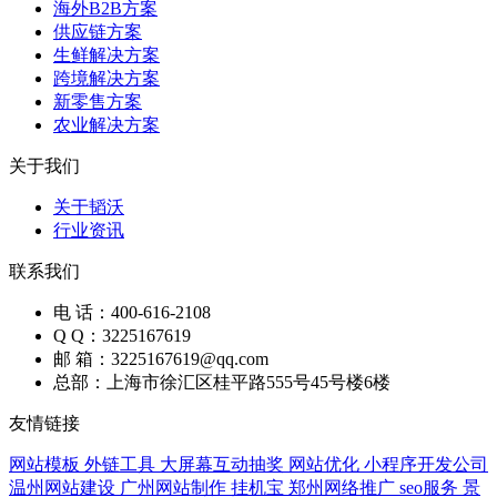
海外B2B方案
供应链方案
生鲜解决方案
跨境解决方案
新零售方案
农业解决方案
关于我们
关于韬沃
行业资讯
联系我们
电 话：400-616-2108
Q Q：3225167619
邮 箱：3225167619@qq.com
总部：上海市徐汇区桂平路555号45号楼6楼
友情链接
网站模板
外链工具
大屏幕互动抽奖
网站优化
小程序开发公司
温州网站建设
广州网站制作
挂机宝
郑州网络推广
seo服务
景