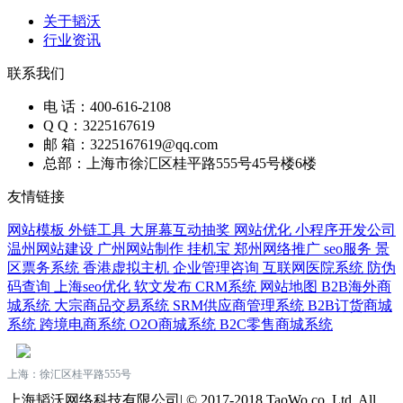
关于韬沃
行业资讯
联系我们
电 话：400-616-2108
Q Q：3225167619
邮 箱：3225167619@qq.com
总部：上海市徐汇区桂平路555号45号楼6楼
友情链接
网站模板
外链工具
大屏幕互动抽奖
网站优化
小程序开发公司
温州网站建设
广州网站制作
挂机宝
郑州网络推广
seo服务
景
区票务系统
香港虚拟主机
企业管理咨询
互联网医院系统
防伪
码查询
上海seo优化
软文发布
CRM系统
网站地图
B2B海外商
城系统
大宗商品交易系统
SRM供应商管理系统
B2B订货商城
系统
跨境电商系统
O2O商城系统
B2C零售商城系统
上海：徐汇区桂平路555号
上海韬沃网络科技有限公司| © 2017-2018 TaoWo co.,Ltd. All